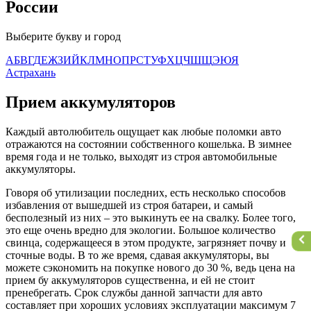
России
Выберите букву и город
А
Б
В
Г
Д
Е
Ж
З
И
Й
К
Л
М
Н
О
П
Р
С
Т
У
Ф
Х
Ц
Ч
Ш
Щ
Э
Ю
Я
Астрахань
Прием аккумуляторов
Каждый автолюбитель ощущает как любые поломки авто
отражаются на состоянии собственного кошелька. В зимнее
время года и не только, выходят из строя автомобильные
аккумуляторы.
Говоря об утилизации последних, есть несколько способов
избавления от вышедшей из строя батареи, и самый
бесполезный из них – это выкинуть ее на свалку. Более того,
это еще очень вредно для экологии. Большое количество
свинца, содержащееся в этом продукте, загрязняет почву и
сточные воды. В то же время, сдавая аккумуляторы, вы
можете сэкономить на покупке нового до 30 %, ведь цена на
прием бу аккумуляторов существенна, и ей не стоит
пренебрегать. Срок службы данной запчасти для авто
составляет при хороших условиях эксплуатации максимум 7