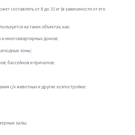
ет составлять от 8 до 32 кг (в зависимости от его
ользуется на таких объектах, как:
х и многоквартирных домов;
шеходные зоны;
ов, бассейнов и причалов;
ния с/х животных и другие хозпостройки;
жерные залы;