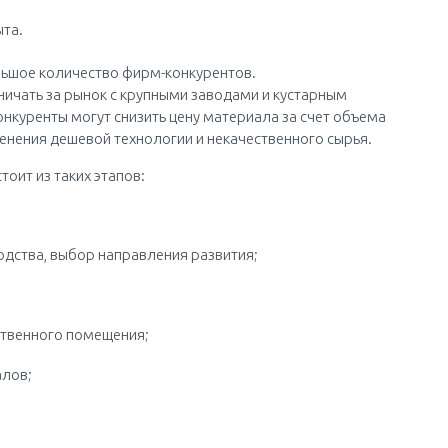
ыта.
льшое количество фирм-конкурентов.
ичать за рынок с крупными заводами и кустарным
нкуренты могут снизить цену материала за счет объема
именения дешевой технологии и некачественного сырья.
тоит из таких этапов:
одства, выбор направления развития;
ственного помещения;
алов;