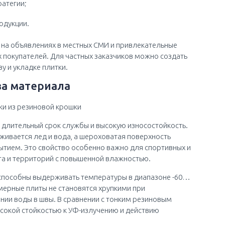
атегии;
одукции.
т на объявлениях в местных СМИ и привлекательные
покупателей. Для частных заказчиков можно создать
у и укладке плитки.
ва материала
 длительный срок службы и высокую износостойкость.
живается лед и вода, а шероховатая поверхность
ытием. Это свойство особенно важно для спортивных и
га и территорий с повышенной влажностью.
 способны выдерживать температуры в диапазоне -60…
имерные плиты не становятся хрупкими при
нии воды в швы. В сравнении с тонким резиновым
сокой стойкостью к УФ-излучению и действию