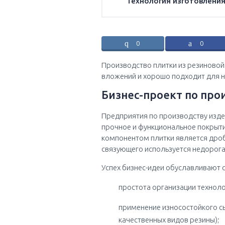
Технология изготовлени
0
0
Производство плитки из резиновой
вложений и хорошо подходит для 
Бизнес-проект по про
Предприятия по производству изде
прочное и функциональное покрыти
компонентом плитки является дроб
связующего используется недорог
Успех бизнес-идеи обуславливают
простота организации техноло
применение износостойкого сы
качественных видов резины);