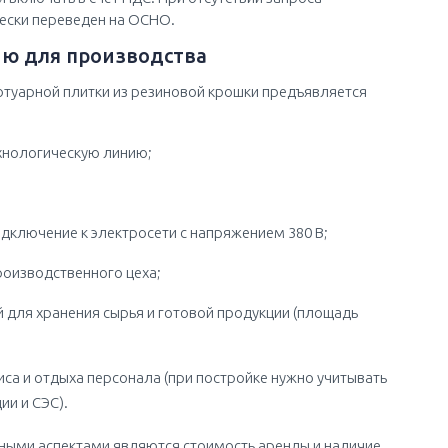
ески переведен на ОСНО.
ю для производства
туарной плитки из резиновой крошки предъявляется
ехнологическую линию;
дключение к электросети с напряжением 380 В;
роизводственного цеха;
 для хранения сырья и готовой продукции (площадь
са и отдыха персонала (при постройке нужно учитывать
и и СЭС).
ыми аспектами являются стоимость аренды и наличие