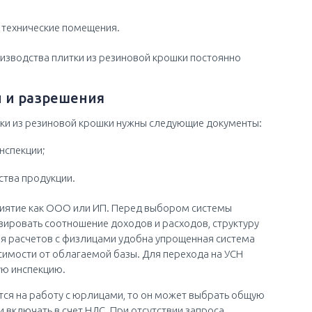
и технические помещения.
изводства плитки из резиновой крошки постоянно
 и разрешения
ки из резиновой крошки нужны следующие документы:
нспекции;
ства продукции.
ятие как ООО или ИП. Перед выбором системы
ировать соотношение доходов и расходов, структуру
Для расчетов с физлицами удобна упрощенная система
исимости от облагаемой базы. Для перехода на УСН
ую инспекцию.
ся на работу с юрлицами, то он может выбрать общую
 включать в счет НДС. При отсутствии запроса