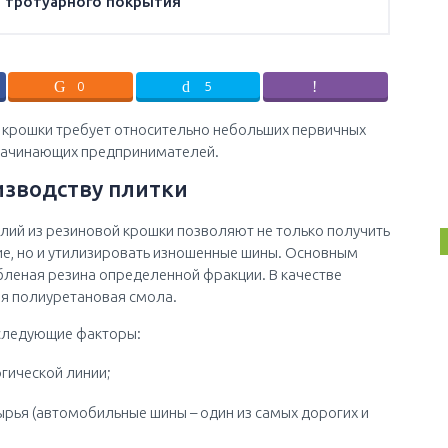
я тротуарного покрытия
0
5
 крошки требует относительно небольших первичных
начинающих предпринимателей.
изводству плитки
лий из резиновой крошки позволяют не только получить
е, но и утилизировать изношенные шины. Основным
леная резина определенной фракции. В качестве
ая полиуретановая смола.
 следующие факторы:
гической линии;
рья (автомобильные шины – один из самых дорогих и