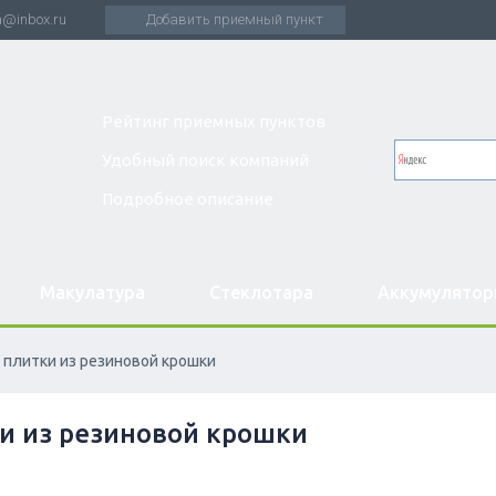
a@inbox.ru
Добавить приемный пункт
Рейтинг приемных пунктов
Удобный поиск компаний
Подробное описание
Макулатура
Стеклотара
Аккумулято
 плитки из резиновой крошки
и из резиновой крошки