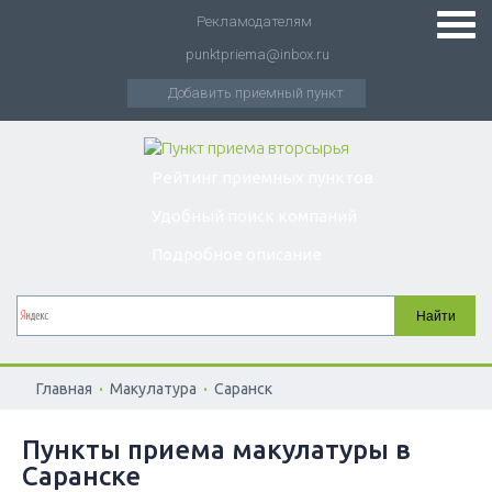
Рекламодателям
punktpriema@inbox.ru
Добавить приемный пункт
Рейтинг приемных пунктов
Удобный поиск компаний
Подробное описание
.
.
Главная
Макулатура
Саранск
Пункты приема макулатуры в
Саранске