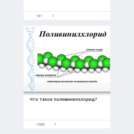
141
1
Что такое поливинилхлорид?
1000
1