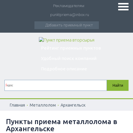
Рекламодателям
punktpriema@inbox.ru
Добавить приемный пункт
Рейтинг приемных пунктов
Удобный поиск компаний
Подробное описание
.
.
Главная
Металлолом
Архангельск
Пункты приема металлолома в
Архангельске