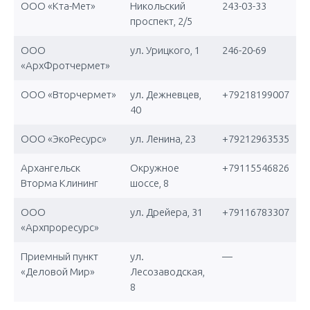
ООО «Кта-Мет»
Никольский
243-03-33
проспект, 2/5
ООО
ул. Урицкого, 1
246-20-69
«АрхФротчермет»
ООО «Вторчермет»
ул. Дежневцев,
+79218199007
40
ООО «ЭкоРесурс»
ул. Ленина, 23
+79212963535
Архангельск
Окружное
+79115546826
Вторма Клининг
шоссе, 8
ООО
ул. Дрейера, 31
+79116783307
«Архпроресурс»
Приемный пункт
ул.
—
«Деловой Мир»
Лесозаводская,
8