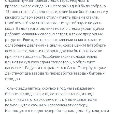
открыли пункты приема стеклотары. Результаты
превзошли все ожидания. Всего за 50 дней было собрано
45 тонн стекла! А представьте, какие были бы сборы, если у
каждого супермаркета стояли пункты приема стекла.
Проблема сбора стеклотары – не пустой звук и не дань
моде. Ведь на изготовление нового стекла уходить уйма
рабочих, машинных силовых затрат, а также природных
ресурсов. Еще один плюс – это минимизация отходов и
ослабление давления на свалки, коих в Санкт-Петербурге
всего ничего, часть из которых должна быть закрыта по
причине насыщения. Подобные акции положительно
влияют на культуру сдачи стеклотары, мобилизуют
население. Радует и тот факт, что в Санкт-Петербурге уже
действуют два завода по переработке твердых бытовых
отходов.
Только задумайтесь, сколько в год мы выкидываем
баночек из под лекарств, детского питания, из-под
различных заготовок с лечо и т.п. А выкидывая их на
полигоны, тем самым мы засоряем атмосферу.
Используются же для переработки, как целые бутыли, так и