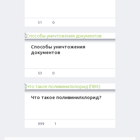
31
0
Способы уничтожения
документов
53
0
Что такое поливинилхлорид?
999
1