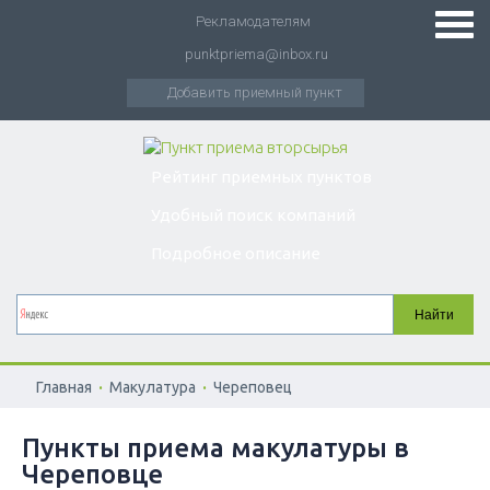
Рекламодателям
punktpriema@inbox.ru
Добавить приемный пункт
Рейтинг приемных пунктов
Удобный поиск компаний
Подробное описание
.
.
Главная
Макулатура
Череповец
Пункты приема макулатуры в
Череповце