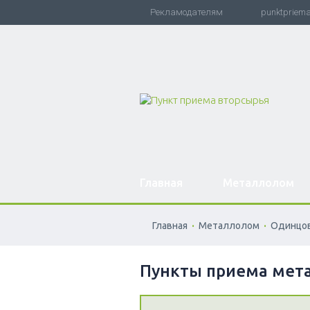
Рекламодателям
punktpriem
Главная
Металлолом
.
.
Главная
Металлолом
Одинцо
Пункты приема мет