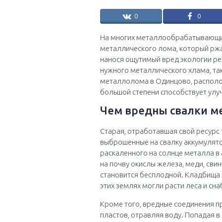
0
0
На многих металлообрабатывающих
металлического лома, который ржав
нанося ощутимый вред экологии ре
нужного металлического хлама, та
металлолома в Одинцово, располо
большой степени способствует улу
Чем вредны свалки м
Старая, отработавшая свой ресурс 
выброшенные на свалку аккумулято
раскаленного на солнце металла 
на почву окислы железа, меди, сви
становится бесплодной. Кладбища
этих землях могли расти леса и сн
Кроме того, вредные соединения п
пластов, отравляя воду. Попадая 