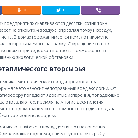
0
0
 предприятиях скапливаются десятки, сотни тонн
еет на открытом воздухе, отравляя почву и воздух,
гиона. В домах горожан имеется немало никому не
кже выбрасываемого на свалку. Сокращение свалок
женном в природоохранной зоне Подмосковья, в
чшению экологической обстановки.
еталлического вторсырья
техника, металлические отходы производства,
ры – все это наносит непоправимый вред экологии. От
в атмосферу попадают ядовитые испарения, попадающие
нца отравляют ее, и земля на многие десятилетия
 металлолома занимают огромные площади, а ведь на
абжать регион кислородом.
роникают глубоко в почву, достигают водоносных
в близлежащие водоемы, они могут отравить рыбу,