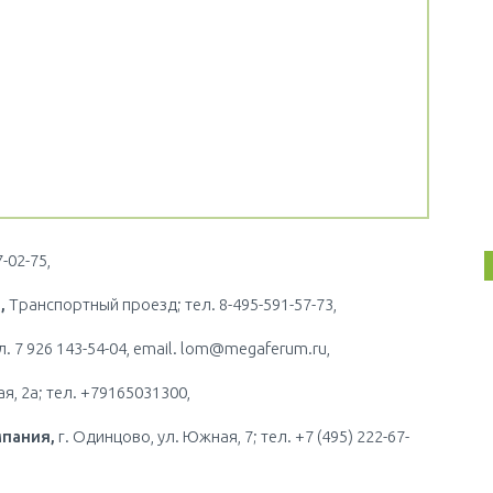
7-02-75,
,
Транспортный проезд; тел. 8-495-591-57-73,
л. 7 926 143-54-04, email. lom@megaferum.ru,
я, 2а; тел. +79165031300,
пания,
г. Одинцово, ул. Южная, 7; тел. +7 (495) 222-67-