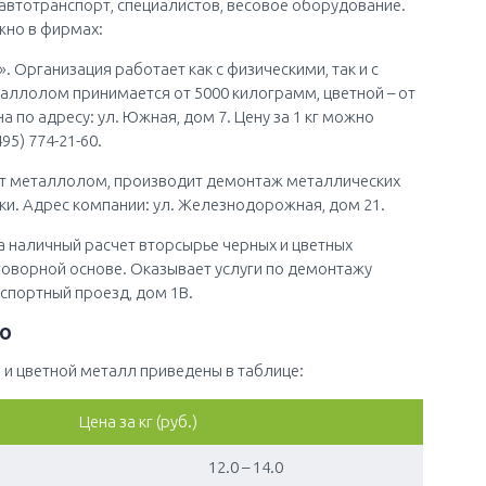
 автотранспорт, специалистов, весовое оборудование.
но в фирмах:
Организация работает как с физическими, так и с
ллолом принимается от 5000 килограмм, цветной – от
по адресу: ул. Южная, дом 7. Цену за 1 кг можно
95) 774-21-60.
т металлолом, производит демонтаж металлических
ки. Адрес компании: ул. Железнодорожная, дом 21.
 наличный расчет вторсырье черных и цветных
оворной основе. Оказывает услуги по демонтажу
спортный проезд, дом 1В.
о
 и цветной металл приведены в таблице:
Цена за кг (руб.)
12.0 – 14.0