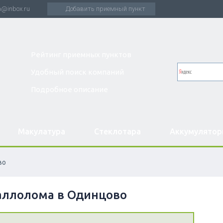
a@inbox.ru
Добавить приемный пункт
Рейтинг приемных пунктов
Удобный поиск компаний
Подробное описание
Макулатура
Стеклотара
Аккумулято
во
аллолома в Одинцово