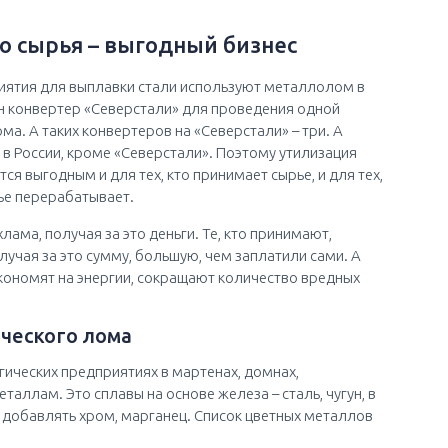
о сырья – выгодный бизнес
иятия для выплавки стали используют металлолом в
н конвертер «Северстали» для проведения одной
ма. А таких конвертеров на «Северстали» – три. А
в России, кроме «Северстали». Поэтому утилизация
я выгодным и для тех, кто принимает сырье, и для тех,
ырье перерабатывает.
хлама, получая за это деньги. Те, кто принимают,
лучая за это сумму, большую, чем заплатили сами. А
ономят на энергии, сокращают количество вредных
ческого лома
гических предприятиях в мартенах, домнах,
таллам. Это сплавы на основе железа – сталь, чугун, в
т добавлять хром, марганец. Список цветных металлов