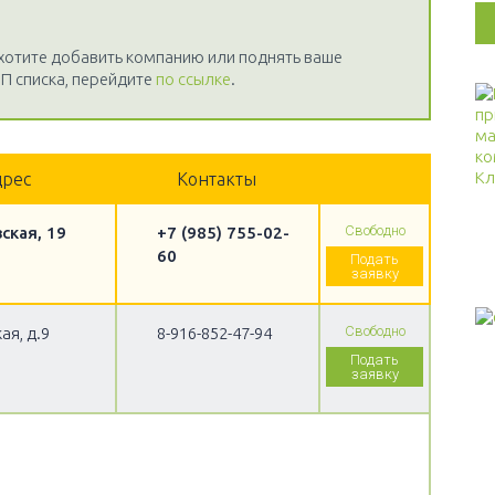
 хотите добавить компанию или поднять ваше
П списка, перейдите
по ссылке
.
дрес
Контакты
Свободно
ская, 19
+7 (985) 755-02-
60
Подать
заявку
Свободно
ая, д.9
8-916-852-47-94
Подать
заявку