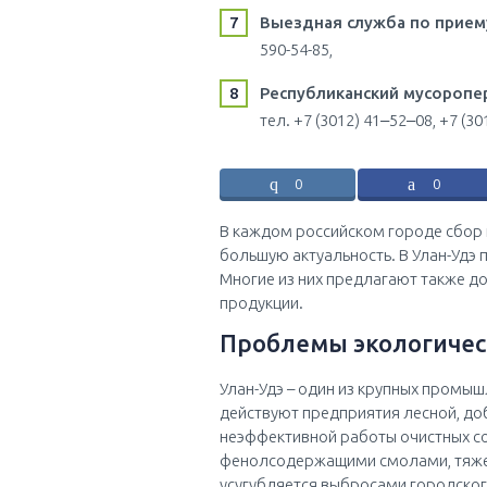
Выездная служба по прием
590-54-85,
Республиканский мусороп
тел. +7 (3012) 41‒52‒08, +7 (30
0
0
В каждом российском городе сбор
большую актуальность. В Улан-Удэ
Многие из них предлагают также д
продукции.
Проблемы экологичес
Улан-Удэ – один из крупных промыш
действуют предприятия лесной, до
неэффективной работы очистных со
фенолсодержащими смолами, тяжел
усугубляется выбросами городског