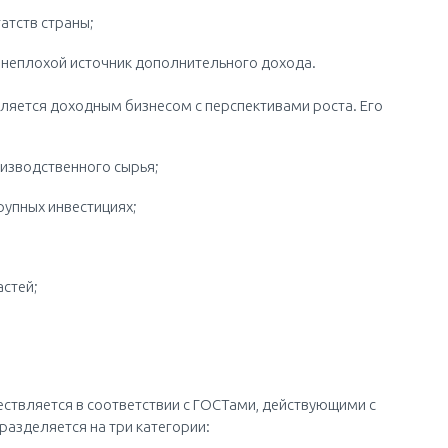
атств страны;
 неплохой источник дополнительного дохода.
яется доходным бизнесом с перспективами роста. Его
изводственного сырья;
рупных инвестициях;
стей;
ествляется в соответствии с ГОСТами, действующими с
дразделяется на три категории: