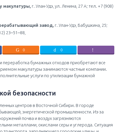
у макулатуры,
г. Улан-Удэ, ул. Ленина, 27 А; тел. +7 (908)
ерерабатывающий завод,
г. Улан-Удэ, Бабушкина, 25;
12) 23‒51‒88,
0
0
 и переработка бумажных отходов приобретают все
 приемом макулатуры занимаются частные компании.
ополнительные услуги по утилизации бумажной
кой безопасности
ленных центров в Восточной Сибири. В городе
бывающей, энергетической промышленности. Из-за
оружений почва и воздух загрязняются
ыми металлами, окислами серы и углерода. Ситуация
о транспорта, заполняющего городские улицы, и