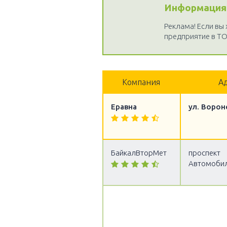
Информация
Реклама! Если вы
предприятие в ТО
Компания
А
Еравна
ул. Ворон
БайкалВторМет
проспект
Автомобил