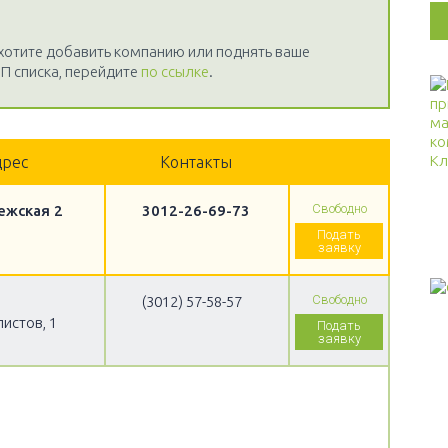
 хотите добавить компанию или поднять ваше
П списка, перейдите
по ссылке
.
дрес
Контакты
Свободно
ежская 2
3012-26-69-73
Подать
заявку
Свободно
(3012) 57-58-57
истов, 1
Подать
заявку