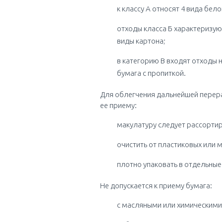
к классу А относят 4 вида бел
отходы класса Б характеризую
виды картона;
в категорию В входят отходы н
бумага с пропиткой.
Для облегчения дальнейшей перер
ее приему:
макулатуру следует рассортир
очистить от пластиковых или 
плотно упаковать в отдельные 
Не допускается к приему бумага:
с масляными или химическими