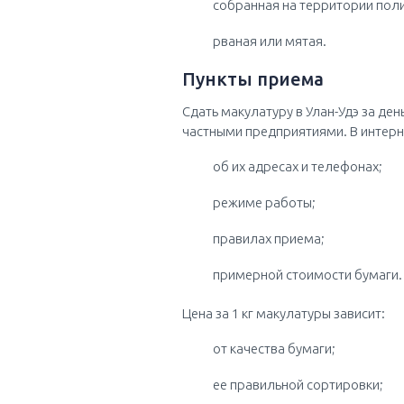
собранная на территории пол
рваная или мятая.
Пункты приема
Сдать макулатуру в Улан-Удэ за де
частными предприятиями. В интер
об их адресах и телефонах;
режиме работы;
правилах приема;
примерной стоимости бумаги.
Цена за 1 кг макулатуры зависит:
от качества бумаги;
ее правильной сортировки;