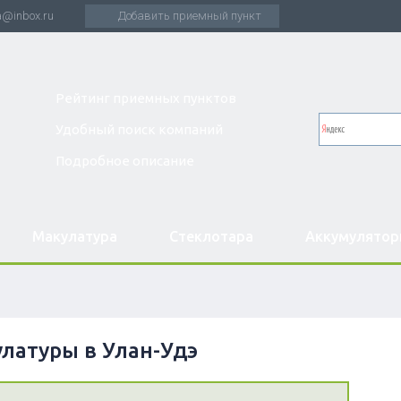
a@inbox.ru
Добавить приемный пункт
Рейтинг приемных пунктов
Удобный поиск компаний
Подробное описание
Макулатура
Стеклотара
Аккумулято
латуры в Улан-Удэ