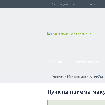
Рекламодателям
punktpriem
Главная
Металлолом
.
.
Главная
Макулатура
Улан-Удэ
Пункты приема маку